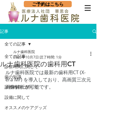
ご予約はこちら
記事
全ての記事
ルナ歯科医院
全ての記事
2021年10月7日
読了時間: 1分
ルナ歯科医院の歯科用CT
診察時間に関して
ルナ歯科医院では最新の歯科用CT (X-
歯の知識
era MF) を導入しており、高画質三次元
画像解析が可能です。
診察内容に関して
設備に関して
オススメのケアグッズ