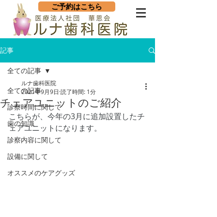
ご予約はこちら
記事
全ての記事
ルナ歯科医院
全ての記事
2021年9月9日
読了時間: 1分
チェアユニットのご紹介
診察時間に関して
こちらが、今年の3月に追加設置したチ
歯の知識
ェアユニットになります。
診察内容に関して
設備に関して
オススメのケアグッズ