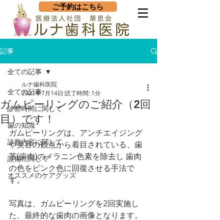
ご予約はこちら
記事
全ての記事
ルナ歯科医院
全ての記事
2021年7月14日
読了時間: 1分
ガムピーリングのご紹介（2回
診察時間に関して
目）です！
歯の知識
ガムピーリングは、アンチエイジング
診察内容に関して
や美容の観点から着目されている、歯
茎(歯肉)のメラニン色素を除去し 歯肉
設備に関して
の色をピンク色に回復させる手法で
オススメのケアグッズ
す。
写真は、ガムピーリングを2回実施し
た、最終的な歯肉の画像となります。