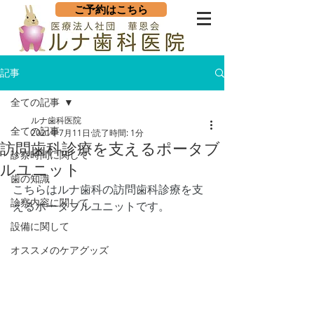
ご予約はこちら
記事
全ての記事
ルナ歯科医院
全ての記事
2021年7月11日
読了時間: 1分
訪問歯科診療を支えるポータブ
診察時間に関して
ルユニット
歯の知識
こちらはルナ歯科の訪問歯科診療を支
診察内容に関して
えるポータブルユニットです。
設備に関して
オススメのケアグッズ