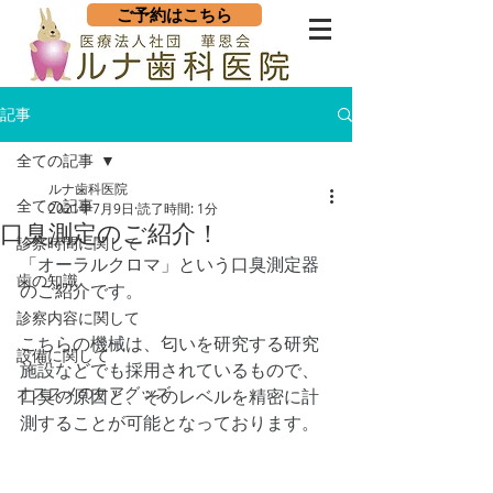
ご予約はこちら
記事
全ての記事
ルナ歯科医院
全ての記事
2021年7月9日
読了時間: 1分
口臭測定のご紹介！
診察時間に関して
「オーラルクロマ」という口臭測定器
歯の知識
のご紹介です。
診察内容に関して
こちらの機械は、匂いを研究する研究
設備に関して
施設などでも採用されているもので、
オススメのケアグッズ
口臭の原因と、そのレベルを精密に計
測することが可能となっております。