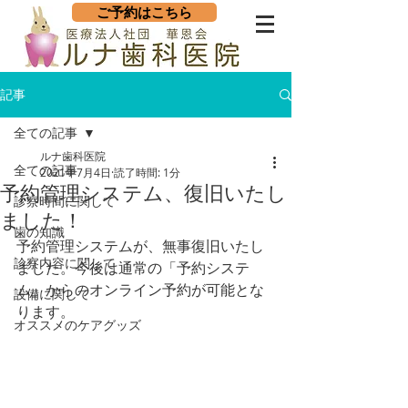
ご予約はこちら
記事
全ての記事
ルナ歯科医院
全ての記事
2021年7月4日
読了時間: 1分
予約管理システム、復旧いたし
診察時間に関して
ました！
歯の知識
予約管理システムが、無事復旧いたし
診察内容に関して
ました。今後は通常の「予約システ
ム」からのオンライン予約が可能とな
設備に関して
ります。
オススメのケアグッズ