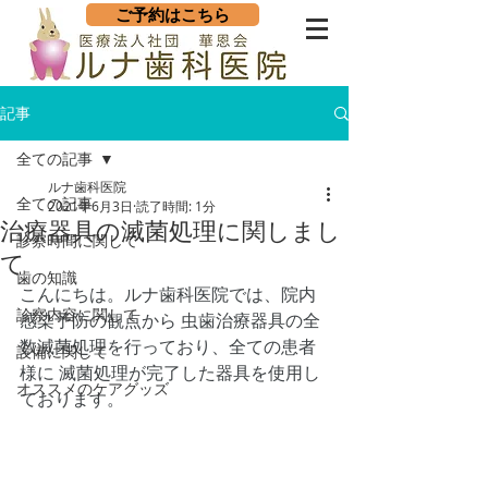
ご予約はこちら
記事
全ての記事
ルナ歯科医院
全ての記事
2021年6月3日
読了時間: 1分
治療器具の滅菌処理に関しまし
診察時間に関して
て
歯の知識
こんにちは。ルナ歯科医院では、院内
診察内容に関して
感染予防の観点から 虫歯治療器具の全
数滅菌処理を行っており、全ての患者
設備に関して
様に 滅菌処理が完了した器具を使用し
オススメのケアグッズ
ております。