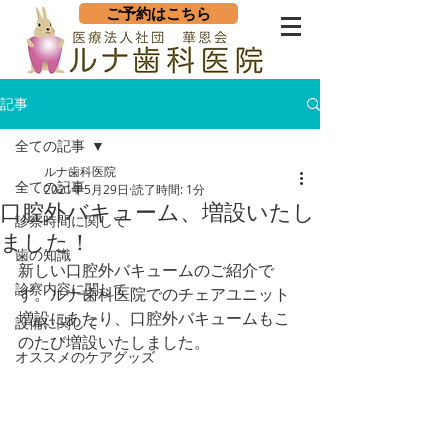
ご予約はこちら
記事
全ての記事
ルナ歯科医院
全ての記事
2021年5月29日
読了時間: 1分
口腔外バキューム、増設いたし
診察時間に関して
ました！
歯の知識
新しい口腔外バキュームのご紹介で
診察内容に関して
す。ルナ歯科医院でのチェアユニット
増設にあたり、口腔外バキュームもこ
設備に関して
のたび増設いたしました。
オススメのケアグッズ