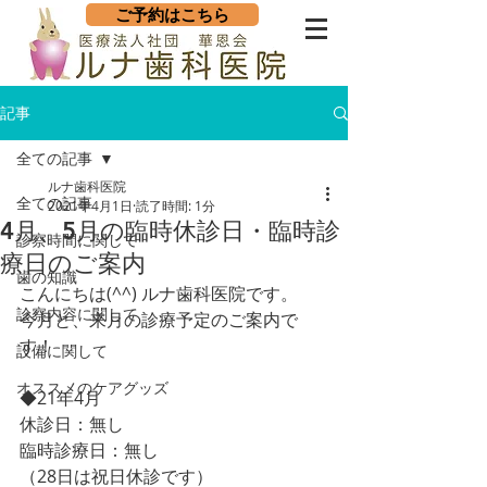
ご予約はこちら
記事
全ての記事
ルナ歯科医院
全ての記事
2021年4月1日
読了時間: 1分
4月、5月の臨時休診日・臨時診
診察時間に関して
療日のご案内
歯の知識
こんにちは(^^) ルナ歯科医院です。
診察内容に関して
今月と、来月の診療予定のご案内で
す！
設備に関して
オススメのケアグッズ
◆21年4月
休診日：無し
臨時診療日：無し
（28日は祝日休診です）