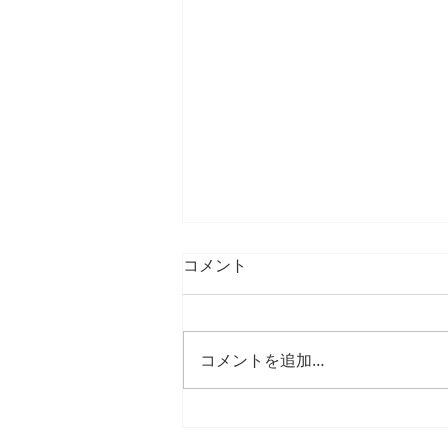
コメント
コメントを追加…
25年12月、26年1月の臨時休
診日・臨時診療日のご案内