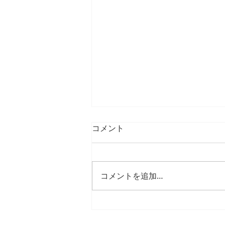
コメント
コメントを追加…
25年12月、26年1月の臨時休
診日・臨時診療日のご案内