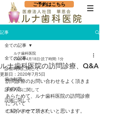
ご予約はこちら
記事
全ての記事
ルナ歯科医院
全ての記事
2020年4月18日
読了時間: 1分
ルナ歯科医院の訪問診療、Q&A
診察時間に関して
更新日：
2020年7月5日
歯の知識
訪問診療のお問い合わせをよく頂きま
すので、
診察内容に関して
あらためて、ルナ歯科医院の訪問診療
設備に関して
について
ご紹介させて頂きたいと思います。
オススメのケアグッズ