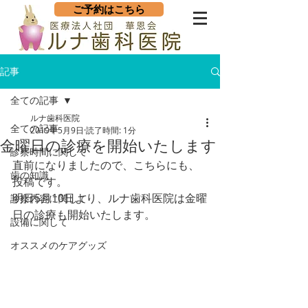
ご予約はこちら
記事
全ての記事
ルナ歯科医院
全ての記事
2019年5月9日
読了時間: 1分
金曜日の診療を開始いたします
診察時間に関して
直前になりましたので、こちらにも、
歯の知識
投稿です。
明日5月10日より、ルナ歯科医院は金曜
診察内容に関して
日の診療も開始いたします。
設備に関して
オススメのケアグッズ