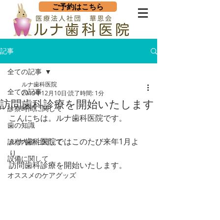
ご予約はこちら
記事
全ての記事
ルナ歯科医院
全ての記事
2019年12月10日
読了時間: 1分
訪問歯科診療を開始いたします
診察時間に関して
こんにちは。ルナ歯科医院です。
歯の知識
ルナ歯科医院ではこのたび来年1月よ
診察内容に関して
り、
設備に関して
訪問歯科診療を開始いたします。
オススメのケアグッズ