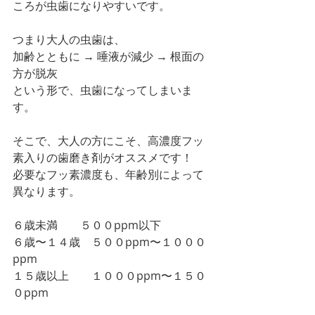
ころが虫歯になりやすいです。
つまり大人の虫歯は、
加齢とともに → 唾液が減少 → 根面の
方が脱灰
という形で、虫歯になってしまいま
す。
そこで、大人の方にこそ、高濃度フッ
素入りの歯磨き剤がオススメです！
必要なフッ素濃度も、年齢別によって
異なります。
６歳未満　　５００ppm以下
６歳〜１４歳　５００ppm〜１０００
ppm
１５歳以上　　１０００ppm〜１５０
０ppm