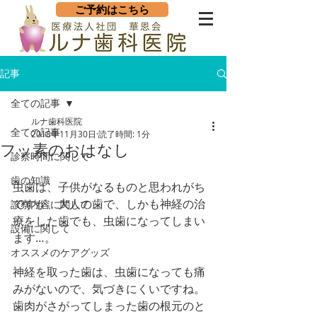
ご予約はこちら
記事
全ての記事
ルナ歯科医院
全ての記事
2018年11月30日
読了時間: 1分
フッ素のおはなし
診察時間に関して
歯の知識
虫歯は、子供がなるものと思われがち
ですが、大人の歯で、しかも神経の治
診察内容に関して
療をした歯でも、虫歯になってしまい
設備に関して
ます…。
オススメのケアグッズ
神経を取った歯は、虫歯になっても痛
みがないので、気づきにくいですね。
歯肉がさがってしまった歯の根元のと