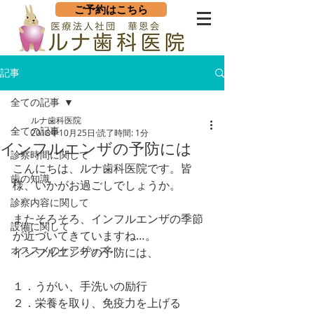
ご予約はこちら
記事
全ての記事
ルナ歯科医院
全ての記事
2018年10月25日
読了時間: 1分
インフルエンザの予防には
診察時間に関して
こんにちは、ルナ歯科医院です。皆
歯の知識
様、いかがお過ごしでしょうか。
診察内容に関して
またそろそろ、インフルエンザの季節
設備に関して
が近づいてきていますね…。
オススメのケアグッズ
インフルエンザの予防には、
１．うがい、手洗いの励行
２．栄養を取り、免疫力を上げる